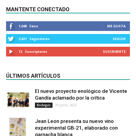
MANTENTE CONECTADO
1,048
Fans
ME GUSTA
2,621
Seguidores
SEGUIR
12
Suscriptores
SUSCRIBIRTE
ÚLTIMOS ARTÍCULOS
El nuevo proyecto enológico de Vicente
Gandía aclamado por la crítica
19 junio, 2022
Bodegas
Jean Leon presenta su nuevo vino
experimental GB-21, elaborado con
garnacha blanca