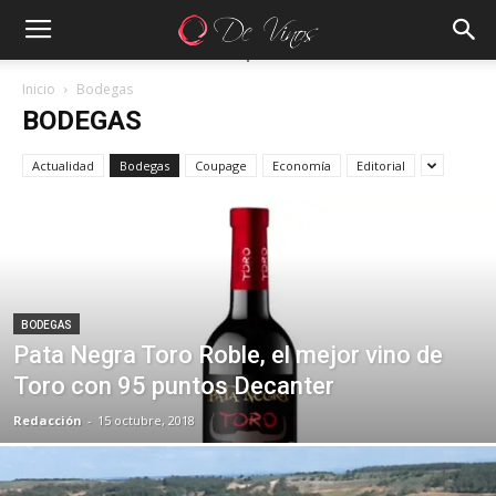
Inicio
Bodegas
BODEGAS
Actualidad
Bodegas
Coupage
Economía
Editorial
BODEGAS
Pata Negra Toro Roble, el mejor vino de
Toro con 95 puntos Decanter
Redacción
-
15 octubre, 2018