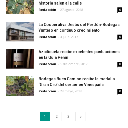
historia salen a la calle
Redacción
-
27 agosto, 2018
0
La Cooperativa Jesús del Perdón-Bodegas
Yuntero en continuo crecimiento
Redacción
-
4 julio, 2017
0
Azpilicueta recibe excelentes puntuaciones
en la Guía Peñín
Redacción
-
5 diciembre, 2017
0
Bodegas Buen Camino recibe la medalla
‘Gran Oro’ del certamen Vinespaña
Redacción
-
28 mayo, 2018
0
1
2
3