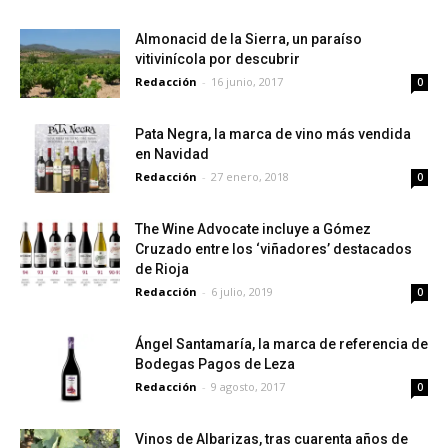
Almonacid de la Sierra, un paraíso
vitivinícola por descubrir
Redacción
-
16 junio, 2017
0
Pata Negra, la marca de vino más vendida
en Navidad
Redacción
-
27 enero, 2018
0
The Wine Advocate incluye a Gómez
Cruzado entre los ‘viñadores’ destacados
de Rioja
Redacción
-
6 julio, 2019
0
Ángel Santamaría, la marca de referencia de
Bodegas Pagos de Leza
Redacción
-
9 agosto, 2017
0
Vinos de Albarizas, tras cuarenta años de