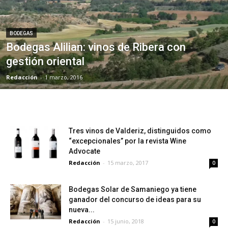
BODEGAS
Bodegas Alilian: vinos de Ribera con
gestión oriental
Redacción
-
1 marzo, 2016
Tres vinos de Valderiz, distinguidos como
“excepcionales” por la revista Wine
Advocate
Redacción
-
15 marzo, 2017
0
Bodegas Solar de Samaniego ya tiene
ganador del concurso de ideas para su
nueva...
Redacción
-
15 junio, 2018
0