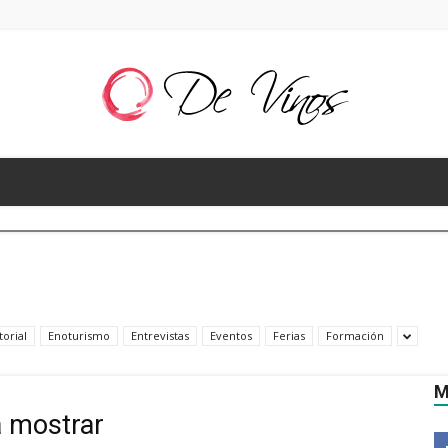
De
Vinos
torial
Enoturismo
Entrevistas
Eventos
Ferias
Formación
M
a mostrar