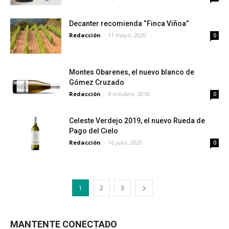
Decanter recomienda “Finca Viñoa”
Redacción
-
11 mayo, 2020
0
Montes Obarenes, el nuevo blanco de
Gómez Cruzado
Redacción
-
4 octubre, 2018
0
Celeste Verdejo 2019, el nuevo Rueda de
Pago del Cielo
Redacción
-
16 julio, 2020
0
1
2
3
MANTENTE CONECTADO