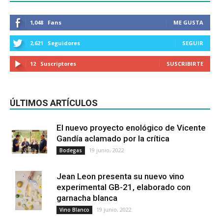
1,048
Fans
ME GUSTA
2,621
Seguidores
SEGUIR
12
Suscriptores
SUSCRIBIRTE
ÚLTIMOS ARTÍCULOS
El nuevo proyecto enológico de Vicente
Gandía aclamado por la crítica
19 junio, 2022
Bodegas
Jean Leon presenta su nuevo vino
experimental GB-21, elaborado con
garnacha blanca
19 junio, 2022
Vino Blanco