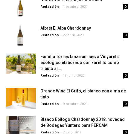
Redacción
-
1 octubre, 2021
0
Albret El Alba Chardonnay
Redacción
-
22 abril, 2020
0
Familia Torres lanza un nuevo Vinyarets
ecológico elaborado con xarel·lo como
tributo al...
Redacción
-
18 junio, 2020
0
Orange Wine El Grifo, el blanco con alma de
tinto
Redacción
-
9 octubre, 2021
0
Blanco Epílogo Chardonnay 2018, novedad
de Bodegas Yuntero para FERCAM
Redacción
-
2 julio, 2019
0