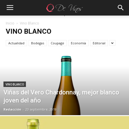
Inicio
Vino Blanco
VINO BLANCO
Actualidad
Bodegas
Coupage
Economía
Editorial
VINO BLANCO
Viñas del Vero Chardonnay, mejor blanco
joven del año
Redacción
-
23 septiembre, 2019