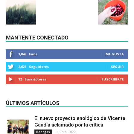
MANTENTE CONECTADO
1,048
Fans
ME GUSTA
2,621
Seguidores
SEGUIR
12
Suscriptores
SUSCRIBIRTE
ÚLTIMOS ARTÍCULOS
El nuevo proyecto enológico de Vicente
Gandía aclamado por la crítica
19 junio, 2022
Bodegas