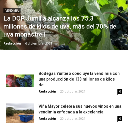
VENDIMIA
La DOP Jumilla alcanza los 75,3
millones de kilos de uva, más del 70% de
uva monastrell
Redacción
-
6 diciembre, 2021
Bodegas Yuntero concluye la vendimia con
una producción de 133 millones de kilos
de...
Redacción
-
20 octubre, 2021
0
Viña Mayor celebra sus nuevos vinos en una
vendimia enfocada a la excelencia
Redacción
-
20 octubre, 2021
0