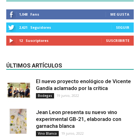
1,048
Fans
ME GUSTA
2,621
Seguidores
SEGUIR
12
Suscriptores
SUSCRIBIRTE
ÚLTIMOS ARTÍCULOS
El nuevo proyecto enológico de Vicente
Gandía aclamado por la crítica
19 junio, 2022
Bodegas
Jean Leon presenta su nuevo vino
experimental GB-21, elaborado con
garnacha blanca
19 junio, 2022
Vino Blanco