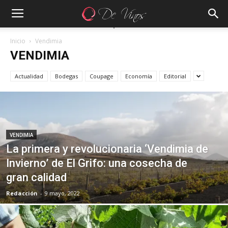
Inicio
Vendimia
VENDIMIA
Actualidad
Bodegas
Coupage
Economía
Editorial
VENDIMIA
La primera y revolucionaria ‘Vendimia de
Invierno’ de El Grifo: una cosecha de
gran calidad
Redacción
-
9 mayo, 2022