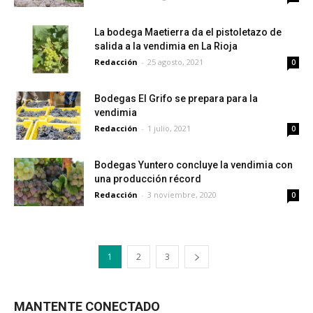
La bodega Maetierra da el pistoletazo de
salida a la vendimia en La Rioja
Redacción
-
25 agosto, 2021
0
Bodegas El Grifo se prepara para la
vendimia
Redacción
-
1 julio, 2021
0
Bodegas Yuntero concluye la vendimia con
una producción récord
Redacción
-
3 noviembre, 2020
0
1
2
3
MANTENTE CONECTADO