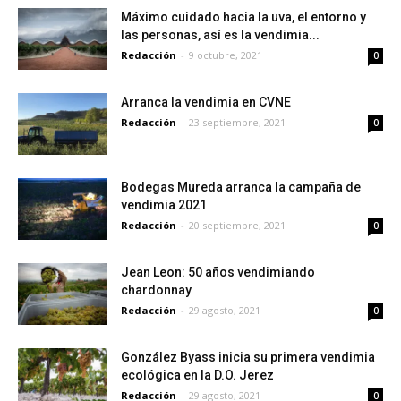
Máximo cuidado hacia la uva, el entorno y
las personas, así es la vendimia...
Redacción
-
9 octubre, 2021
0
Arranca la vendimia en CVNE
Redacción
-
23 septiembre, 2021
0
Bodegas Mureda arranca la campaña de
vendimia 2021
Redacción
-
20 septiembre, 2021
0
Jean Leon: 50 años vendimiando
chardonnay
Redacción
-
29 agosto, 2021
0
González Byass inicia su primera vendimia
ecológica en la D.O. Jerez
Redacción
-
29 agosto, 2021
0