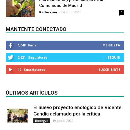
Comunidad de Madrid
Redacción
-
14 abril, 2016
1
MANTENTE CONECTADO
1,048
Fans
ME GUSTA
2,621
Seguidores
SEGUIR
12
Suscriptores
SUSCRIBIRTE
ÚLTIMOS ARTÍCULOS
El nuevo proyecto enológico de Vicente
Gandía aclamado por la crítica
19 junio, 2022
Bodegas