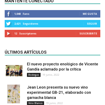
MANTENTE CONECTADO
1,048
Fans
ME GUSTA
2,621
Seguidores
SEGUIR
12
Suscriptores
SUSCRIBIRTE
ÚLTIMOS ARTÍCULOS
El nuevo proyecto enológico de Vicente
Gandía aclamado por la crítica
19 junio, 2022
Bodegas
Jean Leon presenta su nuevo vino
experimental GB-21, elaborado con
garnacha blanca
19 junio, 2022
Vino Blanco