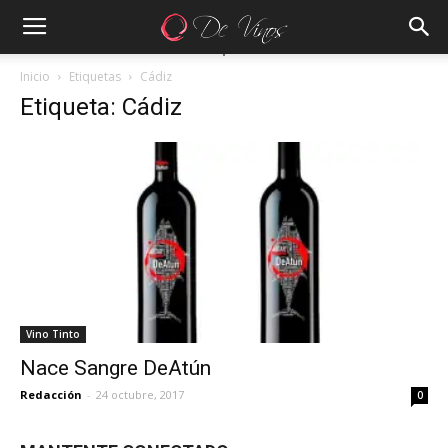
Inicio
Etiquetas
Cádiz
Etiqueta: Cádiz
Vino Tinto
Nace Sangre DeAtún
Redacción
-
24 octubre, 2017
0