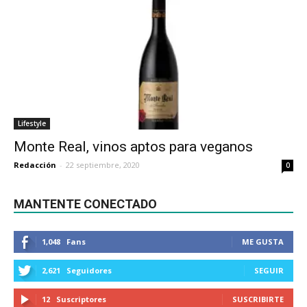
Lifestyle
Monte Real, vinos aptos para veganos
Redacción
-
22 septiembre, 2020
0
MANTENTE CONECTADO
1,048
Fans
ME GUSTA
2,621
Seguidores
SEGUIR
12
Suscriptores
SUSCRIBIRTE