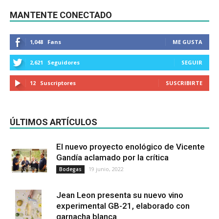
MANTENTE CONECTADO
1,048
Fans
ME GUSTA
2,621
Seguidores
SEGUIR
12
Suscriptores
SUSCRIBIRTE
ÚLTIMOS ARTÍCULOS
El nuevo proyecto enológico de Vicente
Gandía aclamado por la crítica
19 junio, 2022
Bodegas
Jean Leon presenta su nuevo vino
experimental GB-21, elaborado con
garnacha blanca