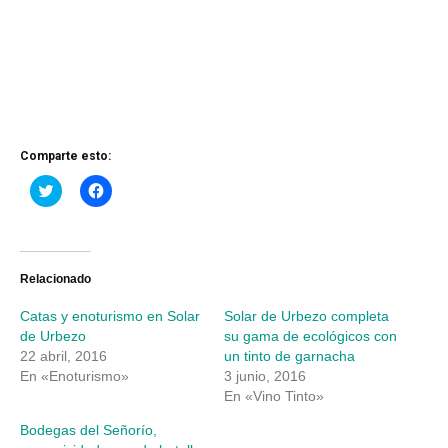
Comparte esto:
Haz
Haz
clic
clic
para
para
compartir
compartir
en
en
Twitter
Facebook
(Se
(Se
abre
abre
Relacionado
en
en
una
una
Catas y enoturismo en Solar
Solar de Urbezo completa
ventana
ventana
nueva)
nueva)
de Urbezo
su gama de ecológicos con
22 abril, 2016
un tinto de garnacha
En «Enoturismo»
3 junio, 2016
En «Vino Tinto»
Bodegas del Señorío,