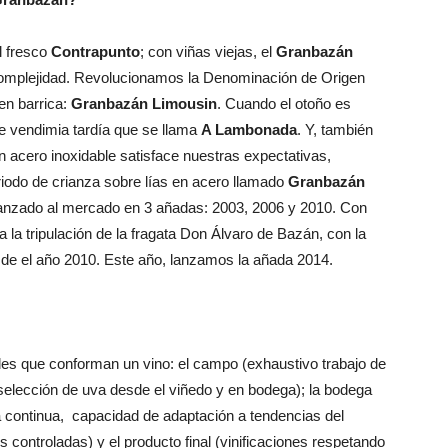
l fresco
Contrapunto
; con viñas viejas, el
Granbazán
complejidad. Revolucionamos la Denominación de Origen
en barrica:
Granbazán Limousin
. Cuando el otoño es
e vendimia tardía que se llama
A Lambonada
. Y, también
en acero inoxidable satisface nuestras expectativas,
iodo de crianza sobre lías en acero llamado
Granbazán
 lanzado al mercado en 3 añadas: 2003, 2006 y 2010. Con
 la tripulación de la fragata Don Álvaro de Bazán, con la
e el año 2010. Este año, lanzamos la añada 2014.
les que conforman un vino: el campo (exhaustivo trabajo de
, selección de uva desde el viñedo y en bodega); la bodega
a continua, capacidad de adaptación a tendencias del
controladas) y el producto final (vinificaciones respetando