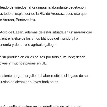
rodeado de viñedos; ahora imagina abundante vegetación
á, todo el esplendor de la Ría de Arousa…pues eso que
e Arousa, Pontevedra).
 Agro de Bazán, además de estar situada en un maravilloso
 entre la élite de los vinos blancos del mundo y ha
conomía y desarrollo agrícola gallego.
 su producción en 28 países por todo el mundo; desde
ldivas y muchos países en UE.
 siente un gran orgullo de haber recibido el legado de sus
 ilusión de alcanzar nuevos horizontes.
eño, solía participar en las vendimias en el mes de