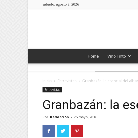
sábado, agosto 8, 2026
Home
Vino Tinto
Inicio
Entrevistas
Granbazán: la esencial del alba
Entrevistas
Granbazán: la ese
Por
Redacción
-
25 mayo, 2016