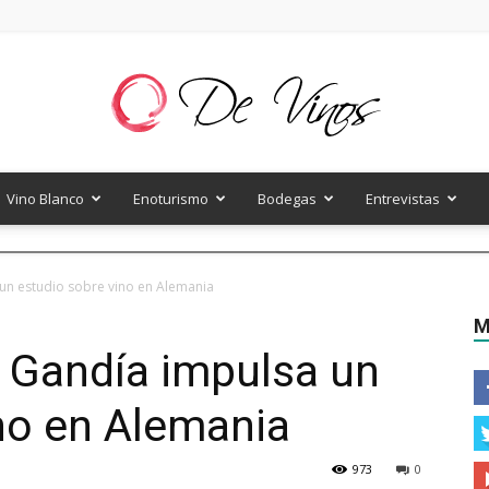
Vino Blanco
Enoturismo
Bodegas
Entrevistas
De
un estudio sobre vino en Alemania
M
 Gandía impulsa un
Vinos
no en Alemania
973
0