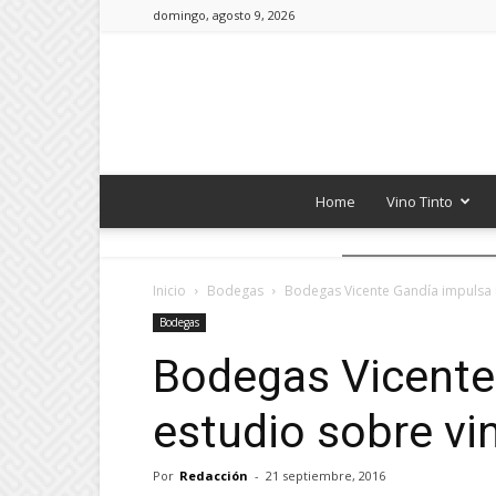
domingo, agosto 9, 2026
Home
Vino Tinto
Inicio
Bodegas
Bodegas Vicente Gandía impulsa 
Bodegas
Bodegas Vicente
estudio sobre vi
Por
Redacción
-
21 septiembre, 2016