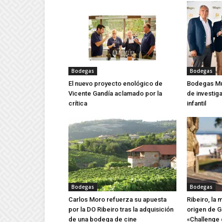
Bodegas
Bodegas
El nuevo proyecto enológico de
Bodegas Mu
Vicente Gandía aclamado por la
de investig
crítica
infantil
Bodegas
Bodegas
Carlos Moro refuerza su apuesta
Ribeiro, la
por la DO Ribeiro tras la adquisición
origen de G
de una bodega de cine
«Challenge 