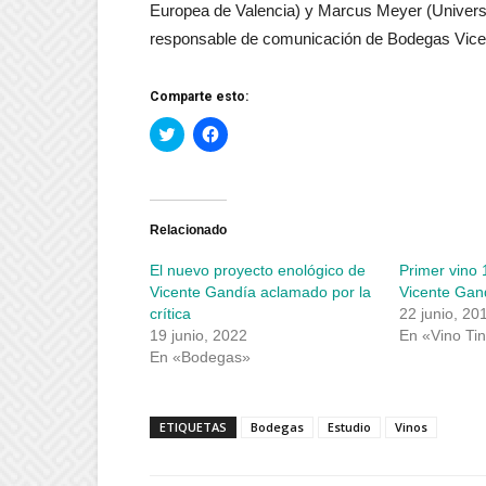
Europea de Valencia) y Marcus Meyer (Universid
responsable de comunicación de Bodegas Vice
Comparte esto:
Haz
Haz
clic
clic
para
para
compartir
compartir
en
en
Twitter
Facebook
(Se
(Se
abre
abre
Relacionado
en
en
una
una
El nuevo proyecto enológico de
Primer vino
ventana
ventana
nueva)
nueva)
Vicente Gandía aclamado por la
Vicente Gan
crítica
22 junio, 20
19 junio, 2022
En «Vino Tin
En «Bodegas»
ETIQUETAS
Bodegas
Estudio
Vinos