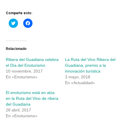
Comparte esto:
Haz
Haz
clic
clic
para
para
compartir
compartir
en
en
Twitter
Facebook
(Se
(Se
abre
abre
Relacionado
en
en
una
una
Ribera del Guadiana celebra
La Ruta del Vino Ribera del
ventana
ventana
nueva)
nueva)
el Día del Enoturismo
Guadiana, premio a la
10 noviembre, 2017
innovación turística
En «Enoturismo»
3 mayo, 2018
En «Actualidad»
El enoturismo está en alza
en la Ruta del Vino de ribera
del Guadiana
28 abril, 2017
En «Enoturismo»