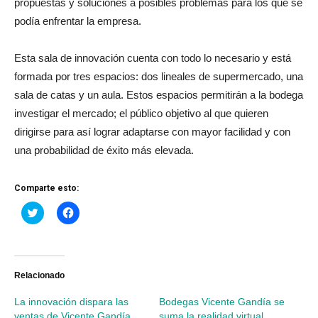
propuestas y soluciones a posibles problemas para los que se
podía enfrentar la empresa.
Esta sala de innovación cuenta con todo lo necesario y está
formada por tres espacios: dos lineales de supermercado, una
sala de catas y un aula. Estos espacios permitirán a la bodega
investigar el mercado; el público objetivo al que quieren
dirigirse para así lograr adaptarse con mayor facilidad y con
una probabilidad de éxito más elevada.
Comparte esto:
Haz
Haz
clic
clic
para
para
compartir
compartir
en
en
Twitter
Facebook
(Se
(Se
abre
abre
Relacionado
en
en
una
una
La innovación dispara las
Bodegas Vicente Gandía se
ventana
ventana
nueva)
nueva)
ventas de Vicente Gandía
suma la realidad virtual