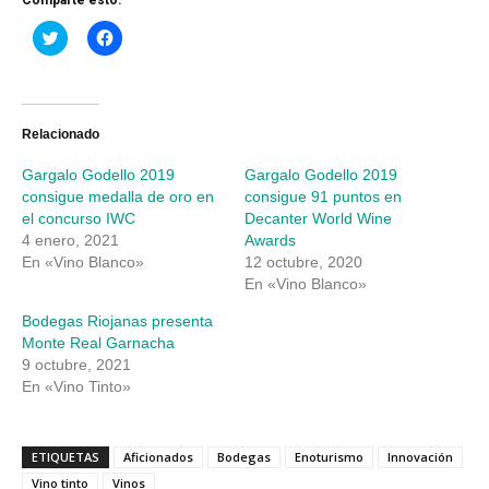
Haz
Haz
clic
clic
para
para
compartir
compartir
en
en
Twitter
Facebook
(Se
(Se
abre
abre
Relacionado
en
en
una
una
Gargalo Godello 2019
Gargalo Godello 2019
ventana
ventana
nueva)
nueva)
consigue medalla de oro en
consigue 91 puntos en
el concurso IWC
Decanter World Wine
4 enero, 2021
Awards
En «Vino Blanco»
12 octubre, 2020
En «Vino Blanco»
Bodegas Riojanas presenta
Monte Real Garnacha
9 octubre, 2021
En «Vino Tinto»
ETIQUETAS
Aficionados
Bodegas
Enoturismo
Innovación
Vino tinto
Vinos