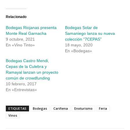
compartir
compartir
en
en
Twitter
Facebook
(Se
(Se
abre
abre
Relacionado
en
en
una
una
Bodegas Riojanas presenta
Bodegas Solar de
ventana
ventana
nueva)
nueva)
Monte Real Garnacha
Samaniego lanza su nueva
9 octubre, 2021
colección “7CEPAS”
En «Vino Tinto»
18 mayo, 2020
En «Bodegas»
Bodegas Castro Mendi,
Cepas de la Culebra y
Ramayal lanzan un proyecto
común de crowdfunding
10 febrero, 2017
En «Entrevistas»
ETIQUETAS
Bodegas
Cariñena
Enoturismo
Feria
Vinos