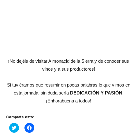
¡No dejéis de visitar Almonacid de la Sierra y de conocer sus
vinos y a sus productores!
Si tuviéramos que resumir en pocas palabras lo que vimos en
esta jornada, sin duda sería
DEDICACIÓN Y PASIÓN
.
¡Enhorabuena a todos!
Comparte esto:
Haz
Haz
clic
clic
para
para