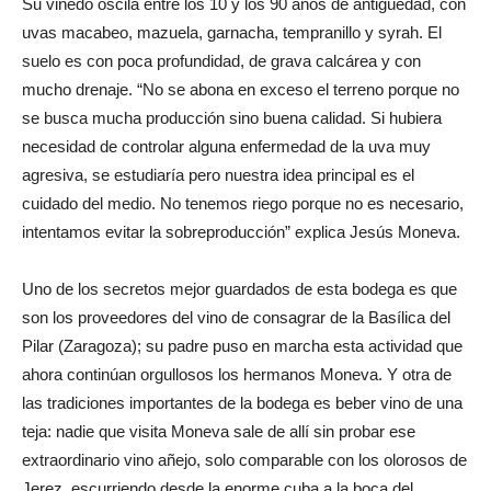
Su viñedo oscila entre los 10 y los 90 años de antigüedad, con
uvas macabeo, mazuela, garnacha, tempranillo y syrah. El
suelo es con poca profundidad, de grava calcárea y con
mucho drenaje. “No se abona en exceso el terreno porque no
se busca mucha producción sino buena calidad. Si hubiera
necesidad de controlar alguna enfermedad de la uva muy
agresiva, se estudiaría pero nuestra idea principal es el
cuidado del medio. No tenemos riego porque no es necesario,
intentamos evitar la sobreproducción” explica Jesús Moneva.
Uno de los secretos mejor guardados de esta bodega es que
son los proveedores del vino de consagrar de la Basílica del
Pilar (Zaragoza); su padre puso en marcha esta actividad que
ahora continúan orgullosos los hermanos Moneva. Y otra de
las tradiciones importantes de la bodega es beber vino de una
teja: nadie que visita Moneva sale de allí sin probar ese
extraordinario vino añejo, solo comparable con los olorosos de
Jerez, escurriendo desde la enorme cuba a la boca del