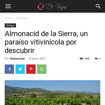
Inicio
Bodegas
Bodegas
Almonacid de la Sierra, un
paraíso vitivinícola por
descubrir
Por
Redacción
-
16 junio, 2017
1942
0