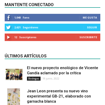
MANTENTE CONECTADO
1,048
Fans
ME GUSTA
2,621
Seguidores
SEGUIR
12
Suscriptores
SUSCRIBIRTE
ÚLTIMOS ARTÍCULOS
El nuevo proyecto enológico de Vicente
Gandía aclamado por la crítica
19 junio, 2022
Bodegas
Jean Leon presenta su nuevo vino
experimental GB-21, elaborado con
garnacha blanca