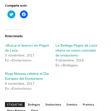
Comparte esto:
Haz
Haz
clic
clic
para
para
compartir
compartir
en
en
Twitter
Facebook
(Se
(Se
abre
abre
Relacionado
en
en
una
una
«Busca el tesoro» en Pagos
La Bodega Pagos de Leza
ventana
ventana
nueva)
nueva)
de Leza
ofrece su nuevo concepto
3 noviembre, 2017
de enoturismo
En «Enoturismo»
9 diciembre, 2016
En «Bodegas»
Rioja Alavesa celebra el Día
Europeo del Enoturismo
8 noviembre, 2017
En «Enoturismo»
ETIQUETAS
Bodegas
Enoturismo
Eventos
Premios
Rioja Alavesa
Vinos