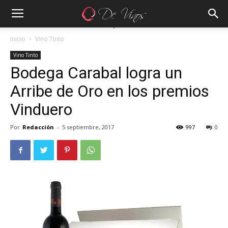
Inicio
Vino Tinto
Vino Tinto
Bodega Carabal logra un
Arribe de Oro en los premios
Vinduero
Por
Redacción
-
5 septiembre, 2017
997
0