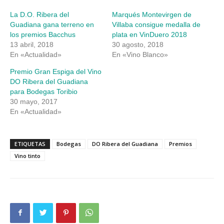
en
en
una
una
La D.O. Ribera del
Marqués Montevirgen de
ventana
ventana
nueva)
nueva)
Guadiana gana terreno en
Villaba consigue medalla de
los premios Bacchus
plata en VinDuero 2018
13 abril, 2018
30 agosto, 2018
En «Actualidad»
En «Vino Blanco»
Premio Gran Espiga del Vino
DO Ribera del Guadiana
para Bodegas Toribio
30 mayo, 2017
En «Actualidad»
ETIQUETAS
Bodegas
DO Ribera del Guadiana
Premios
Vino tinto