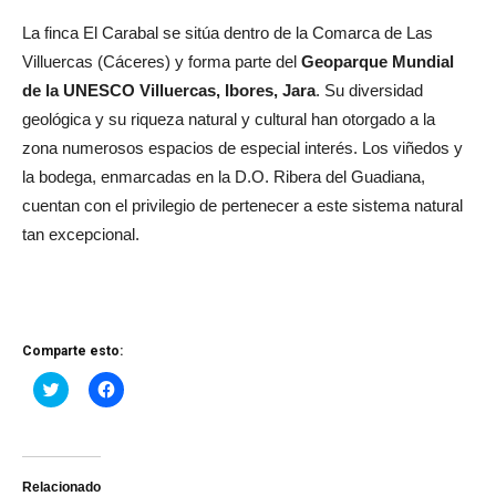
La finca El Carabal se sitúa dentro de la Comarca de Las
Villuercas (Cáceres) y forma parte del
Geoparque Mundial
de la UNESCO Villuercas, Ibores, Jara
. Su diversidad
geológica y su riqueza natural y cultural han otorgado a la
zona numerosos espacios de especial interés. Los viñedos y
la bodega, enmarcadas en la D.O. Ribera del Guadiana,
cuentan con el privilegio de pertenecer a este sistema natural
tan excepcional.
Comparte esto:
Haz
Haz
clic
clic
para
para
compartir
compartir
en
en
Twitter
Facebook
(Se
(Se
abre
abre
Relacionado