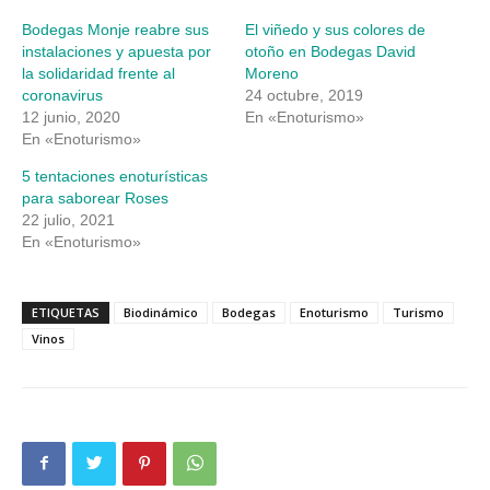
en
en
una
una
Bodegas Monje reabre sus
El viñedo y sus colores de
ventana
ventana
nueva)
nueva)
instalaciones y apuesta por
otoño en Bodegas David
la solidaridad frente al
Moreno
coronavirus
24 octubre, 2019
12 junio, 2020
En «Enoturismo»
En «Enoturismo»
5 tentaciones enoturísticas
para saborear Roses
22 julio, 2021
En «Enoturismo»
ETIQUETAS
Biodinámico
Bodegas
Enoturismo
Turismo
Vinos