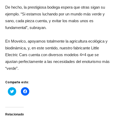
De hecho, la prestigiosa bodega espera que otras sigan su
ejemplo. “Si estamos luchando por un mundo más verde y
sano, cada pieza cuenta, y evitar los malos unos es
fundamental”, subrayan.
En Movelco, apoyamos totalmente la agricultura ecológica y
biodinámica, y, en este sentido, nuestro fabricante Little
Electric Cars cuenta con diversos modelos 4×4 que se
ajustan perfectamente a las necesidades del enoturismo más
“verde”.
Comparte esto:
Haz
Haz
clic
clic
para
para
compartir
compartir
en
en
Twitter
Facebook
(Se
(Se
abre
abre
Relacionado