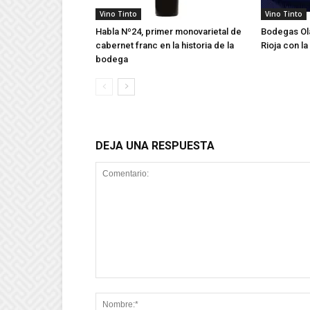
Vino Tinto
Vino Tinto
Habla Nº24, primer monovarietal de
Bodegas Ola
cabernet franc en la historia de la
Rioja con la
bodega
DEJA UNA RESPUESTA