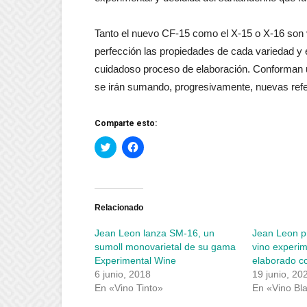
Tanto el nuevo CF-15 como el X-15 o X-16 son vi
perfección las propiedades de cada variedad y el
cuidadoso proceso de elaboración. Conforman u
se irán sumando, progresivamente, nuevas refe
Comparte esto:
Haz
Haz
clic
clic
para
para
compartir
compartir
en
en
Twitter
Facebook
(Se
(Se
abre
abre
Relacionado
en
en
una
una
Jean Leon lanza SM-16, un
Jean Leon p
ventana
ventana
nueva)
nueva)
sumoll monovarietal de su gama
vino experi
Experimental Wine
elaborado c
6 junio, 2018
19 junio, 20
En «Vino Tinto»
En «Vino Bl