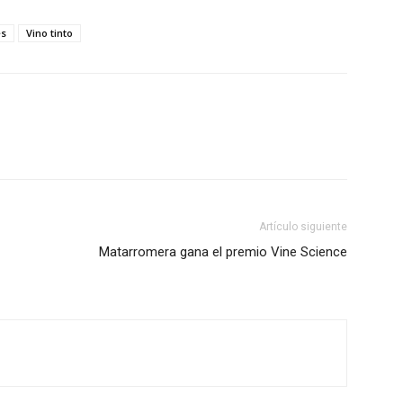
és
Vino tinto
Artículo siguiente
Matarromera gana el premio Vine Science