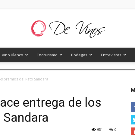
Vino Blanco
Enoturismo
Bodegas
Entrevistas
De
os premios del Reto Sandara
M
ace entrega de los
Vinos
o Sandara
931
0