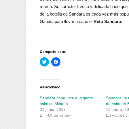
marca. Su carácter fresco y delicado hace que 
de la botella de Sandara es cada vez más popul
Gandía para llevar a cabo el
Reto Sandara.
Comparte esto:
Haz
Haz
clic
clic
para
para
compartir
compartir
en
en
Twitter
Facebook
(Se
(Se
abre
abre
Relacionado
en
en
una
una
Sandara conquista el gigante
Sandara, la
ventana
ventana
nueva)
nueva)
asiático Alibaba
de éxito en
21 junio, 2017
11 enero, 2
En «Otros vinos»
En «Otros v