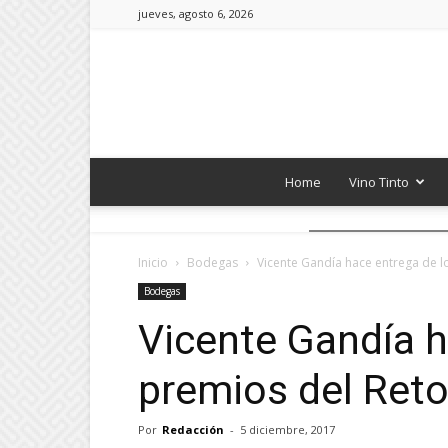
jueves, agosto 6, 2026
Home
Vino Tinto
Inicio
Bodegas
Vicente Gandía hace entrega de l
Bodegas
Vicente Gandía h
premios del Ret
Por
Redacción
-
5 diciembre, 2017