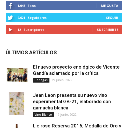
1,048
Fans
ME GUSTA
2,621
Seguidores
SEGUIR
12
Suscriptores
SUSCRIBIRTE
ÚLTIMOS ARTÍCULOS
El nuevo proyecto enológico de Vicente
Gandía aclamado por la crítica
19 junio, 2022
Bodegas
Jean Leon presenta su nuevo vino
experimental GB-21, elaborado con
garnacha blanca
19 junio, 2022
Vino Blanco
Lleiroso Reserva 2016, Medalla de Oro y