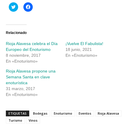
Haz
Haz
clic
clic
para
para
compartir
compartir
en
en
Twitter
Facebook
(Se
(Se
abre
abre
Relacionado
en
en
una
una
Rioja Alavesa celebra el Día
¡Vuelve El Fabulista!
ventana
ventana
nueva)
nueva)
Europeo del Enoturismo
18 junio, 2021
8 noviembre, 2017
En «Enoturismo»
En «Enoturismo»
Rioja Alavesa propone una
Semana Santa en clave
enoturística
31 marzo, 2017
En «Enoturismo»
ETIQUETAS
Bodegas
Enoturismo
Eventos
Rioja Alavesa
Turismo
Vinos