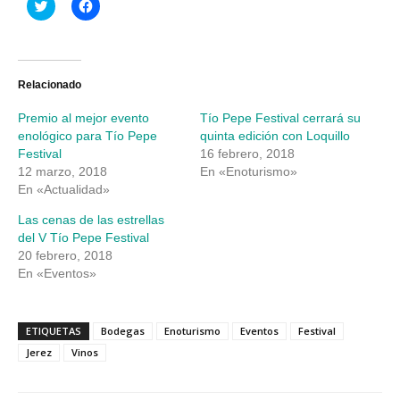
Haz
Haz
clic
clic
para
para
compartir
compartir
en
en
Twitter
Facebook
(Se
(Se
abre
abre
Relacionado
en
en
una
una
Premio al mejor evento
Tío Pepe Festival cerrará su
ventana
ventana
nueva)
nueva)
enológico para Tío Pepe
quinta edición con Loquillo
Festival
16 febrero, 2018
12 marzo, 2018
En «Enoturismo»
En «Actualidad»
Las cenas de las estrellas
del V Tío Pepe Festival
20 febrero, 2018
En «Eventos»
ETIQUETAS
Bodegas
Enoturismo
Eventos
Festival
Jerez
Vinos