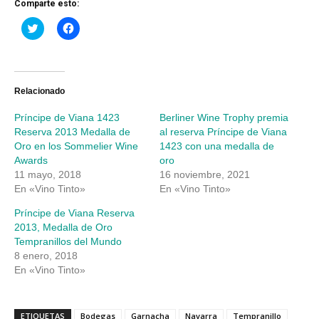
Comparte esto:
Haz
Haz
clic
clic
para
para
compartir
compartir
en
en
Twitter
Facebook
(Se
(Se
abre
abre
Relacionado
en
en
una
una
Príncipe de Viana 1423
Berliner Wine Trophy premia
ventana
ventana
nueva)
nueva)
Reserva 2013 Medalla de
al reserva Príncipe de Viana
Oro en los Sommelier Wine
1423 con una medalla de
Awards
oro
11 mayo, 2018
16 noviembre, 2021
En «Vino Tinto»
En «Vino Tinto»
Príncipe de Viana Reserva
2013, Medalla de Oro
Tempranillos del Mundo
8 enero, 2018
En «Vino Tinto»
ETIQUETAS
Bodegas
Garnacha
Navarra
Tempranillo