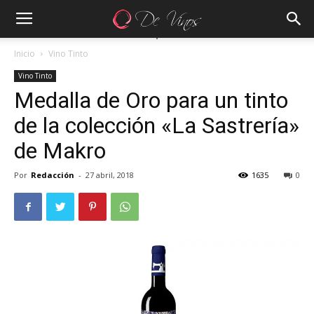
Inicio
Vino Tinto
Vino Tinto
Medalla de Oro para un tinto
de la colección «La Sastrería»
de Makro
Por
Redacción
-
27 abril, 2018
1635
0