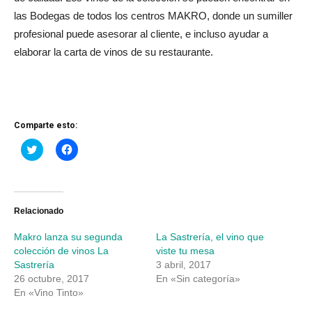
las Bodegas de todos los centros MAKRO, donde un sumiller
profesional puede asesorar al cliente, e incluso ayudar a
elaborar la carta de vinos de su restaurante.
Comparte esto:
Haz
Haz
clic
clic
para
para
compartir
compartir
en
en
Twitter
Facebook
(Se
(Se
abre
abre
Relacionado
en
en
una
una
Makro lanza su segunda
La Sastrería, el vino que
ventana
ventana
nueva)
nueva)
colección de vinos La
viste tu mesa
Sastrería
3 abril, 2017
26 octubre, 2017
En «Sin categoría»
En «Vino Tinto»