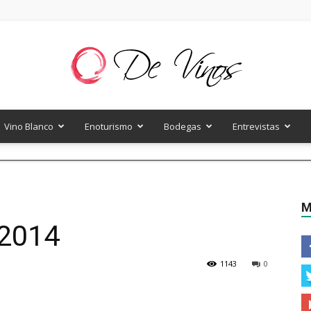
Vino Blanco
Enoturismo
Bodegas
Entrevistas
De
M
 2014
Vinos
1143
0