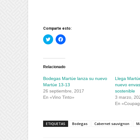
Comparte esto:
Haz
Haz
clic
clic
para
para
compartir
compartir
en
en
Twitter
Facebook
(Se
(Se
abre
abre
Relacionado
en
en
una
una
Bodegas Martúe lanza su nuevo
Llega Martúe
ventana
ventana
nueva)
nueva)
Martúe 13-13
nuevo envas
26 septiembre, 2017
sostenible
En «Vino Tinto»
3 marzo, 20
En «Coupag
ETIQUETAS
Bodegas
Cabernet sauvignon
M