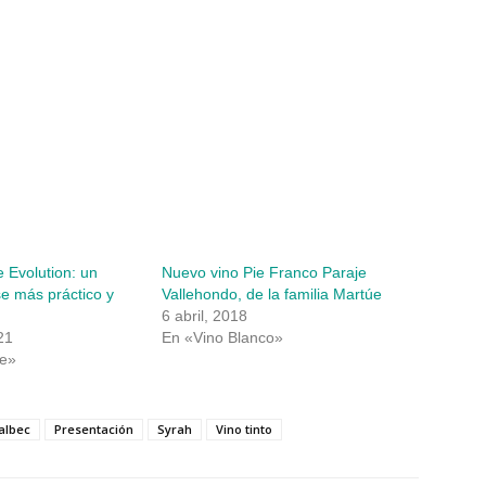
 Evolution: un
Nuevo vino Pie Franco Paraje
e más práctico y
Vallehondo, de la familia Martúe
6 abril, 2018
21
En «Vino Blanco»
e»
albec
Presentación
Syrah
Vino tinto