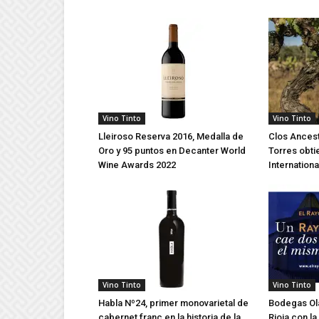
Vino Tinto
Vino Tinto
Lleiroso Reserva 2016, Medalla de
Clos Ancest
Oro y 95 puntos en Decanter World
Torres obti
Wine Awards 2022
Internation
Vino Tinto
Vino Tinto
Habla Nº24, primer monovarietal de
Bodegas Ola
cabernet franc en la historia de la
Rioja con la