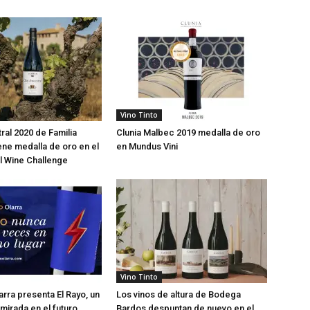
Vino Tinto
ral 2020 de Familia
Clunia Malbec 2019 medalla de oro
ene medalla de oro en el
en Mundus Vini
al Wine Challenge
Vino Tinto
rra presenta El Rayo, un
Los vinos de altura de Bodega
 mirada en el futuro
Bardos despuntan de nuevo en el