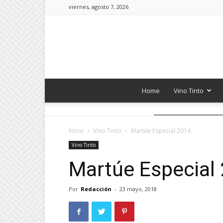
viernes, agosto 7, 2026
Home
Vino Tinto
Inicio
Vino Tinto
Martúe Especial 2014
Vino Tinto
Martúe Especial
Por
Redacción
-
23 mayo, 2018