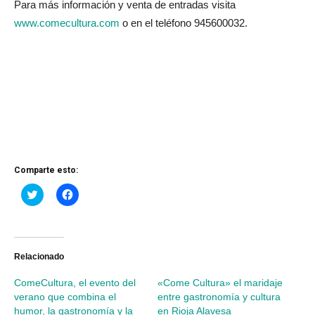
Para más información y venta de entradas visita
www.comecultura.com
o en el teléfono 945600032.
Comparte esto:
Haz
Haz
clic
clic
para
para
compartir
compartir
en
en
Twitter
Facebook
(Se
(Se
abre
abre
Relacionado
en
en
una
una
ComeCultura, el evento del
«Come Cultura» el maridaje
ventana
ventana
nueva)
nueva)
verano que combina el
entre gastronomía y cultura
humor, la gastronomía y la
en Rioja Alavesa