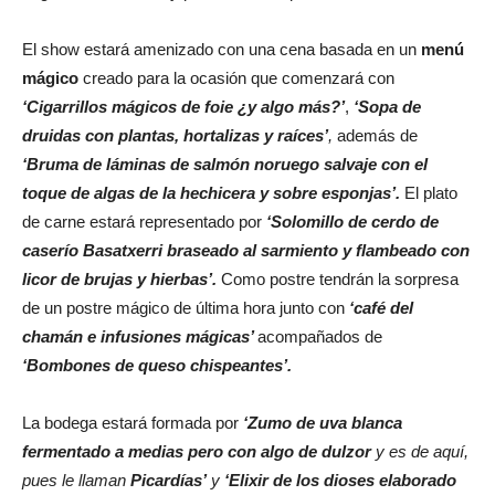
El show estará amenizado con una cena basada en un
menú
mágico
creado para la ocasión que comenzará con
‘Cigarrillos mágicos de foie ¿y algo más?’
,
‘Sopa de
druidas con plantas, hortalizas y raíces’
,
además de
‘Bruma de láminas de salmón noruego salvaje con el
toque de algas de la hechicera y sobre esponjas’.
El plato
de carne estará representado por
‘Solomillo de cerdo de
caserío Basatxerri braseado al sarmiento y flambeado con
licor de brujas y hierbas’.
Como postre tendrán la sorpresa
de un postre mágico de última hora junto con
‘café del
chamán e infusiones mágicas’
acompañados de
‘Bombones de queso chispeantes’.
La bodega estará formada por
‘Zumo de uva blanca
fermentado a medias pero con algo de dulzor
y es de aquí,
pues le llaman
Picardías’
y
‘Elixir de los dioses elaborado