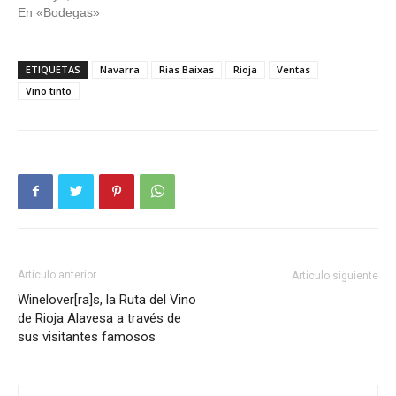
En «Bodegas»
ETIQUETAS
Navarra
Rias Baixas
Rioja
Ventas
Vino tinto
Artículo anterior
Artículo siguiente
Winelover[ra]s, la Ruta del Vino
de Rioja Alavesa a través de
sus visitantes famosos