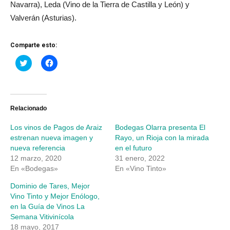
Navarra), Leda (Vino de la Tierra de Castilla y León) y
Valverán (Asturias).
Comparte esto:
Haz
Haz
clic
clic
para
para
compartir
compartir
en
en
Twitter
Facebook
(Se
(Se
abre
abre
Relacionado
en
en
una
una
Los vinos de Pagos de Araiz
Bodegas Olarra presenta El
ventana
ventana
nueva)
nueva)
estrenan nueva imagen y
Rayo, un Rioja con la mirada
nueva referencia
en el futuro
12 marzo, 2020
31 enero, 2022
En «Bodegas»
En «Vino Tinto»
Dominio de Tares, Mejor
Vino Tinto y Mejor Enólogo,
en la Guía de Vinos La
Semana Vitivinícola
18 mayo, 2017