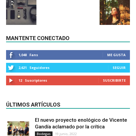
MANTENTE CONECTADO
1,048
Fans
ME GUSTA
2,621
Seguidores
SEGUIR
12
Suscriptores
SUSCRIBIRTE
ÚLTIMOS ARTÍCULOS
El nuevo proyecto enológico de Vicente
Gandía aclamado por la crítica
19 junio, 2022
Bodegas