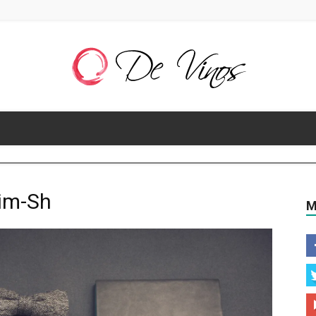
De
im-Sh
M
Vinos