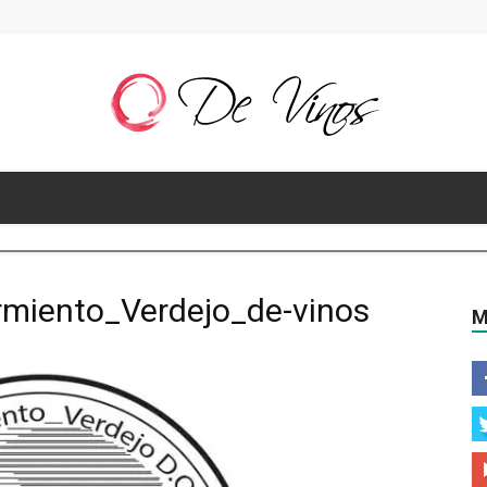
De
miento_Verdejo_de-vinos
M
Vinos