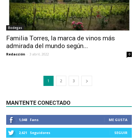
Bodegas
Familia Torres, la marca de vinos más
admirada del mundo según...
Redacción
-
3 abril, 2022
0
1
2
3
MANTENTE CONECTADO
1,048
Fans
ME GUSTA
2,621
Seguidores
SEGUIR