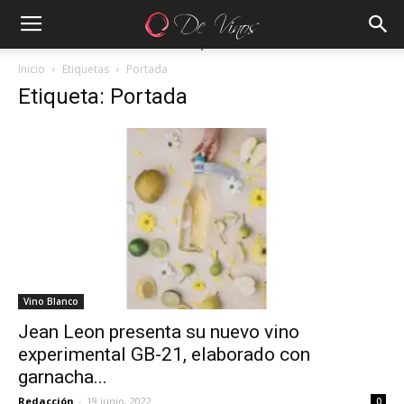
Inicio
Etiquetas
Portada
Etiqueta: Portada
Vino Blanco
Jean Leon presenta su nuevo vino
experimental GB-21, elaborado con
garnacha...
Redacción
-
19 junio, 2022
0