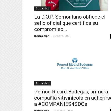
Actualidad
La D.O.P. Somontano obtiene el
sello oficial que certifica su
compromiso...
Redacción
-
4 enero, 2021
Actualidad
Pernod Ricard Bodegas, primera
compañía vitivinícola en adherirs
a #COMPANIES4SDGs
Redacción
-
16 marzo, 2018