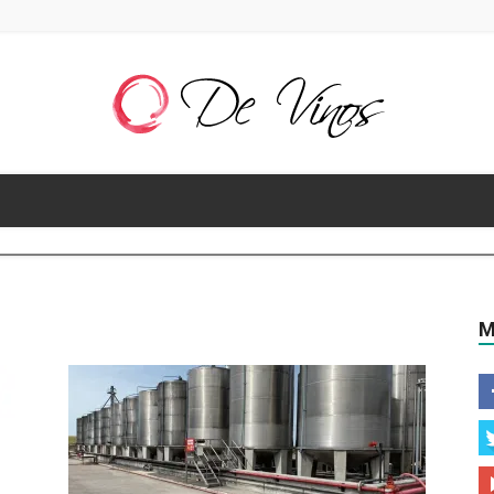
De
M
Vinos