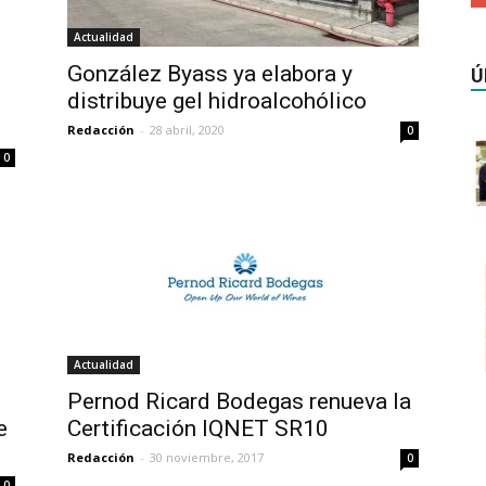
Actualidad
González Byass ya elabora y
Ú
distribuye gel hidroalcohólico
Redacción
-
28 abril, 2020
0
0
Actualidad
Pernod Ricard Bodegas renueva la
e
Certificación IQNET SR10
Redacción
-
30 noviembre, 2017
0
0