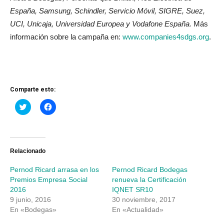
España, Samsung, Schindler, Servicio Móvil, SIGRE, Suez,
UCI, Unicaja, Universidad Europea y Vodafone España.
Más
información sobre la campaña en:
www.companies4sdgs.org
.
Comparte esto:
Haz
Haz
clic
clic
para
para
compartir
compartir
en
en
Twitter
Facebook
(Se
(Se
abre
abre
Relacionado
en
en
una
una
Pernod Ricard arrasa en los
Pernod Ricard Bodegas
ventana
ventana
nueva)
nueva)
Premios Empresa Social
renueva la Certificación
2016
IQNET SR10
9 junio, 2016
30 noviembre, 2017
En «Bodegas»
En «Actualidad»