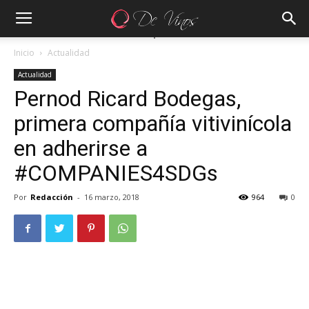
Inicio
Actualidad
Actualidad
Pernod Ricard Bodegas,
primera compañía vitivinícola
en adherirse a
#COMPANIES4SDGs
Por
Redacción
-
16 marzo, 2018
964
0