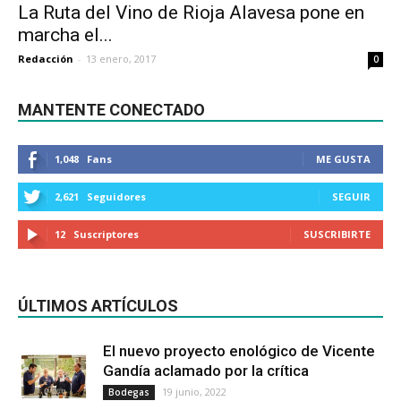
La Ruta del Vino de Rioja Alavesa pone en
marcha el...
Redacción
-
13 enero, 2017
0
MANTENTE CONECTADO
1,048
Fans
ME GUSTA
2,621
Seguidores
SEGUIR
12
Suscriptores
SUSCRIBIRTE
ÚLTIMOS ARTÍCULOS
El nuevo proyecto enológico de Vicente
Gandía aclamado por la crítica
19 junio, 2022
Bodegas