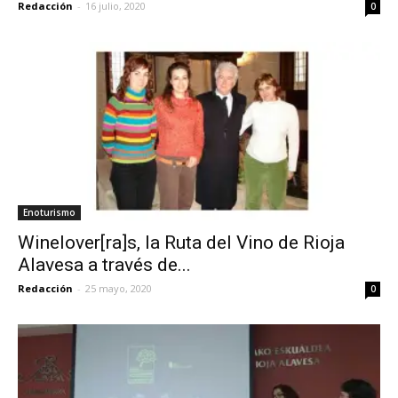
Redacción
-
16 julio, 2020
0
Enoturismo
Winelover[ra]s, la Ruta del Vino de Rioja
Alavesa a través de...
Redacción
-
25 mayo, 2020
0