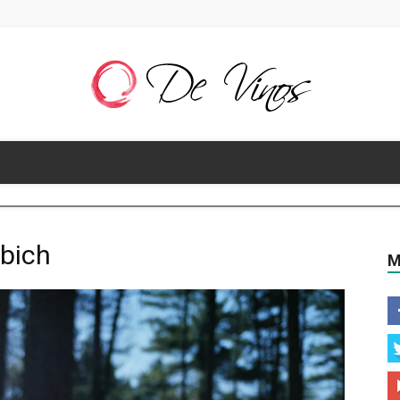
De
bich
M
Vinos