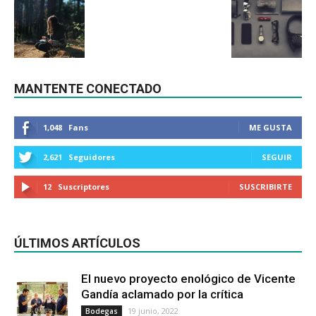
MANTENTE CONECTADO
1,048
Fans
ME GUSTA
2,621
Seguidores
SEGUIR
12
Suscriptores
SUSCRIBIRTE
ÚLTIMOS ARTÍCULOS
El nuevo proyecto enológico de Vicente
Gandía aclamado por la crítica
19 junio, 2022
Bodegas