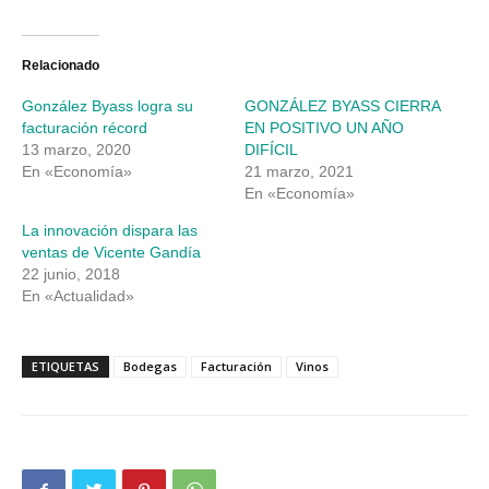
compartir
compartir
en
en
Twitter
Facebook
(Se
(Se
abre
abre
Relacionado
en
en
una
una
González Byass logra su
GONZÁLEZ BYASS CIERRA
ventana
ventana
nueva)
nueva)
facturación récord
EN POSITIVO UN AÑO
13 marzo, 2020
DIFÍCIL
En «Economía»
21 marzo, 2021
En «Economía»
La innovación dispara las
ventas de Vicente Gandía
22 junio, 2018
En «Actualidad»
ETIQUETAS
Bodegas
Facturación
Vinos