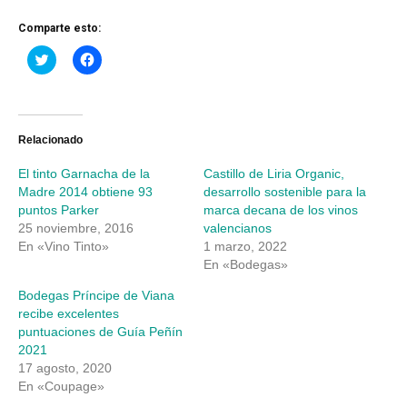
Comparte esto:
Haz
Haz
clic
clic
para
para
compartir
compartir
en
en
Twitter
Facebook
(Se
(Se
abre
abre
Relacionado
en
en
una
una
El tinto Garnacha de la
Castillo de Liria Organic,
ventana
ventana
nueva)
nueva)
Madre 2014 obtiene 93
desarrollo sostenible para la
puntos Parker
marca decana de los vinos
25 noviembre, 2016
valencianos
En «Vino Tinto»
1 marzo, 2022
En «Bodegas»
Bodegas Príncipe de Viana
recibe excelentes
puntuaciones de Guía Peñín
2021
17 agosto, 2020
En «Coupage»