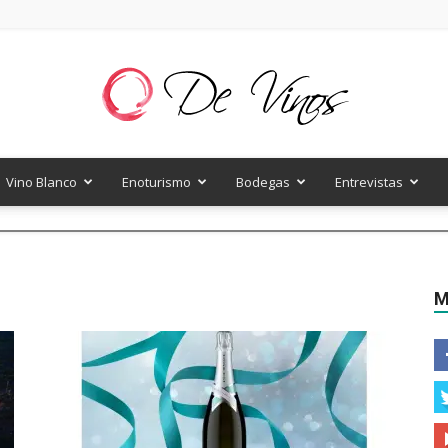
Vino Blanco
Enoturismo
Bodegas
Entrevistas
De
M
Vinos