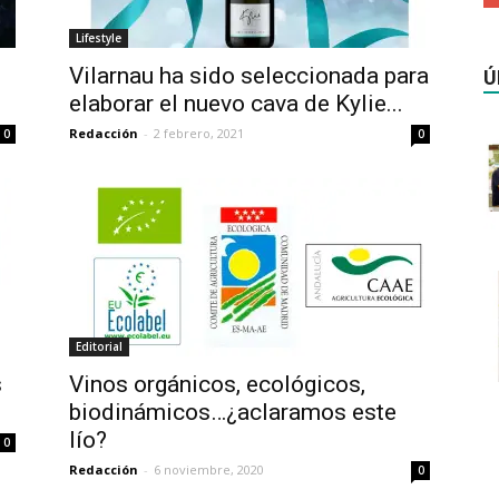
Lifestyle
Vilarnau ha sido seleccionada para
Ú
elaborar el nuevo cava de Kylie...
Redacción
-
2 febrero, 2021
0
0
Editorial
s
Vinos orgánicos, ecológicos,
biodinámicos…¿aclaramos este
lío?
0
Redacción
-
6 noviembre, 2020
0