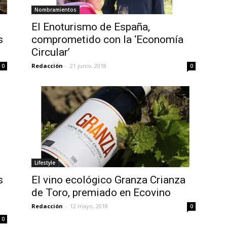
Nombramientos
El Enoturismo de España,
s
comprometido con la ‘Economía
Circular’
Redacción
-
21 junio, 2018
0
0
Lifestyle
s
El vino ecológico Granza Crianza
de Toro, premiado en Ecovino
Redacción
-
12 mayo, 2018
0
0