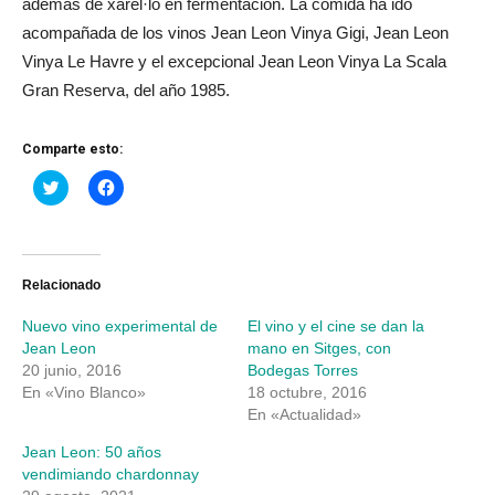
además de xarel·lo en fermentación. La comida ha ido
acompañada de los vinos Jean Leon Vinya Gigi, Jean Leon
Vinya Le Havre y el excepcional Jean Leon Vinya La Scala
Gran Reserva, del año 1985.
Comparte esto:
Haz
Haz
clic
clic
para
para
compartir
compartir
en
en
Twitter
Facebook
(Se
(Se
abre
abre
Relacionado
en
en
una
una
Nuevo vino experimental de
El vino y el cine se dan la
ventana
ventana
nueva)
nueva)
Jean Leon
mano en Sitges, con
20 junio, 2016
Bodegas Torres
En «Vino Blanco»
18 octubre, 2016
En «Actualidad»
Jean Leon: 50 años
vendimiando chardonnay