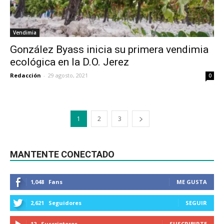
Vendimia
González Byass inicia su primera vendimia
ecológica en la D.O. Jerez
Redacción
-
29 agosto, 2021
0
1
2
3
MANTENTE CONECTADO
1,048
Fans
ME GUSTA
2,621
Seguidores
SEGUIR
12
Suscriptores
SUSCRIBIRTE