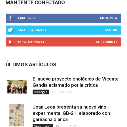
MANTENTE CONECTADO
1,048
Fans
ME GUSTA
2,621
Seguidores
SEGUIR
12
Suscriptores
SUSCRIBIRTE
ÚLTIMOS ARTÍCULOS
El nuevo proyecto enológico de Vicente
Gandía aclamado por la crítica
19 junio, 2022
Bodegas
Jean Leon presenta su nuevo vino
experimental GB-21, elaborado con
garnacha blanca
19 junio, 2022
Vino Blanco