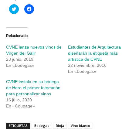
Haz
Haz
clic
clic
para
para
compartir
compartir
en
en
Twitter
Facebook
(Se
(Se
abre
abre
Relacionado
en
en
una
una
CVNE lanza nuevos vinos de
Estudiantes de Arquitectura
ventana
ventana
nueva)
nueva)
Virgen del Galir
diseñarán la etiqueta más
23 junio, 2019
artística de CVNE
En «Bodegas»
22 noviembre, 2016
En «Bodegas»
CVNE instala en su bodega
de Haro el primer fotomatón
para personalizar vinos
16 julio, 2020
En «Coupage»
ETIQUETAS
Bodegas
Rioja
Vino blanco