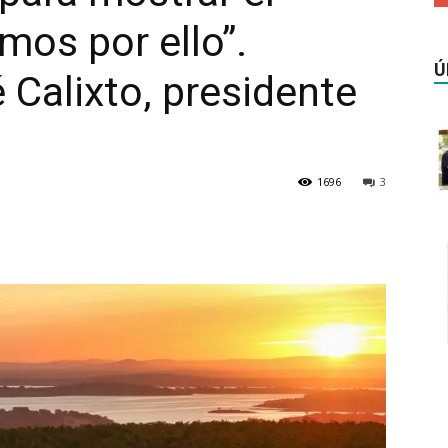
mos por ello”.
Ú
 Calixto, presidente
1696
3