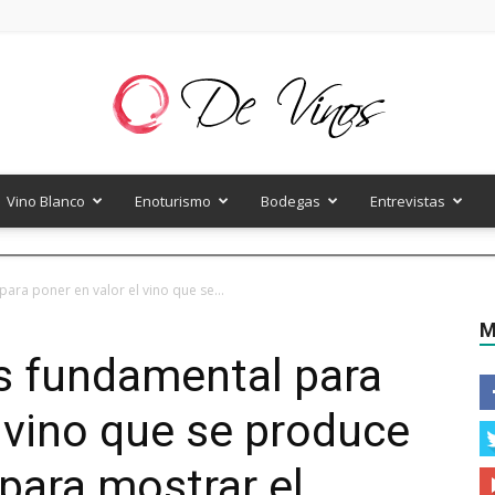
Vino Blanco
Enoturismo
Bodegas
Entrevistas
De
ara poner en valor el vino que se...
M
s fundamental para
Vinos
l vino que se produce
 para mostrar el