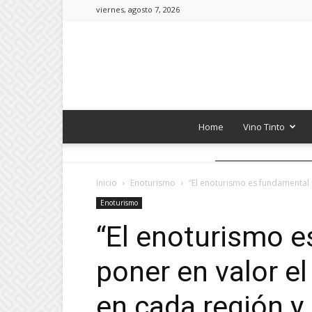
viernes, agosto 7, 2026
Home
Vino Tinto
Inicio
Enoturismo
“El enoturismo es fundamental p
Enoturismo
“El enoturismo e
poner en valor e
en cada región y