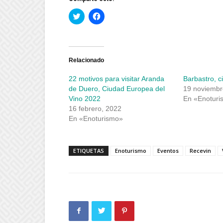
Haz
Haz
clic
clic
para
para
compartir
compartir
en
en
Twitter
Facebook
(Se
(Se
abre
abre
Relacionado
en
en
una
una
22 motivos para visitar Aranda
Barbastro, c
ventana
ventana
nueva)
nueva)
de Duero, Ciudad Europea del
19 noviembr
Vino 2022
En «Enoturi
16 febrero, 2022
En «Enoturismo»
ETIQUETAS
Enoturismo
Eventos
Recevin