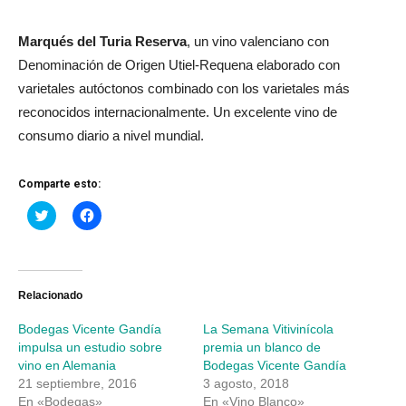
Marqués del Turia Reserva
, un vino valenciano con
Denominación de Origen Utiel-Requena elaborado con
varietales autóctonos combinado con los varietales más
reconocidos internacionalmente. Un excelente vino de
consumo diario a nivel mundial.
Comparte esto:
Haz
Haz
clic
clic
para
para
compartir
compartir
en
en
Twitter
Facebook
(Se
(Se
abre
abre
Relacionado
en
en
una
una
Bodegas Vicente Gandía
La Semana Vitivinícola
ventana
ventana
nueva)
nueva)
impulsa un estudio sobre
premia un blanco de
vino en Alemania
Bodegas Vicente Gandía
21 septiembre, 2016
3 agosto, 2018
En «Bodegas»
En «Vino Blanco»