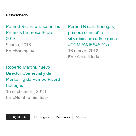
en
en
Twitter
Facebook
(Se
(Se
abre
abre
Relacionado
en
en
una
una
Pernod Ricard arrasa en los
Pernod Ricard Bodegas,
ventana
ventana
nueva)
nueva)
Premios Empresa Social
primera compañía
2016
vitivinícola en adherirse a
9 junio, 2016
#COMPANIES4SDGs
En «Bodegas»
16 marzo, 2018
En «Actualidad»
Roberto Martini, nuevo
Director Comercial y de
Marketing de Pernod Ricard
Bodegas
15 septiembre, 2018
En «Nombramientos»
ETIQUETAS
Bodegas
Premios
Vinos