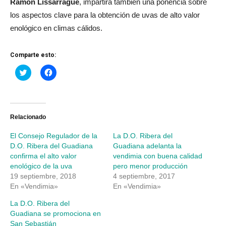
Ramón Lissarrague
, impartirá también una ponencia sobre
los aspectos clave para la obtención de uvas de alto valor
enológico en climas cálidos.
Comparte esto:
Haz
Haz
clic
clic
para
para
compartir
compartir
en
en
Twitter
Facebook
(Se
(Se
abre
abre
Relacionado
en
en
una
una
El Consejo Regulador de la
La D.O. Ribera del
ventana
ventana
nueva)
nueva)
D.O. Ribera del Guadiana
Guadiana adelanta la
confirma el alto valor
vendimia con buena calidad
enológico de la uva
pero menor producción
19 septiembre, 2018
4 septiembre, 2017
En «Vendimia»
En «Vendimia»
La D.O. Ribera del
Guadiana se promociona en
San Sebastián