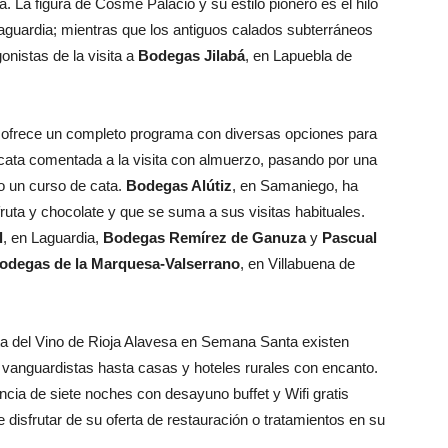
. La figura de Cosme Palacio y su estilo pionero es el hilo
Laguardia; mientras que los antiguos calados subterráneos
gonistas de la visita a
Bodegas Jilabá
, en Lapuebla de
ofrece un completo programa con diversas opciones para
cata comentada a la visita con almuerzo, pasando por una
o un curso de cata.
Bodegas Alútiz
, en Samaniego, ha
fruta y chocolate y que se suma a sus visitas habituales.
l
, en Laguardia,
Bodegas Remírez de Ganuza
y
Pascual
odegas de la Marquesa-Valserrano
, en Villabuena de
a del Vino de Rioja Alavesa en Semana Santa existen
vanguardistas hasta casas y hoteles rurales con encanto.
cia de siete noches con desayuno buffet y Wifi gratis
 disfrutar de su oferta de restauración o tratamientos en su