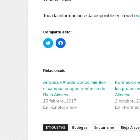
Toda la información está disponible en la web
w
Comparte esto:
Haz
Haz
clic
clic
para
para
compartir
compartir
en
en
Twitter
Facebook
(Se
(Se
abre
abre
Relacionado
en
en
una
una
Arranca «Añada Conocimiento»
Formación e
ventana
ventana
nueva)
nueva)
el campus enogastronómico de
los profesio
Rioja Alavesa
Alavesa
15 febrero, 2017
2 octubre, 2
En «Enoturismo»
En «Formac
ETIQUETAS
Bodegas
Enoturismo
Rioja Alav