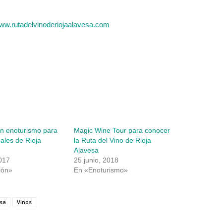
ww.rutadelvinoderiojaalavesa.com
n enoturismo para
Magic Wine Tour para conocer
nales de Rioja
la Ruta del Vino de Rioja
Alavesa
017
25 junio, 2018
ión»
En «Enoturismo»
esa
Vinos