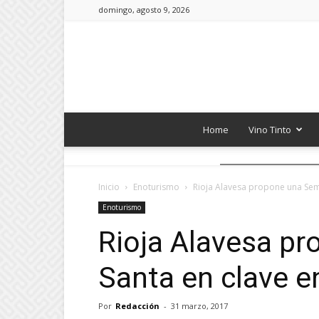
domingo, agosto 9, 2026
Home
Vino Tinto
Inicio
Enoturismo
Rioja Alavesa propone una Sema
Enoturismo
Rioja Alavesa p
Santa en clave e
Por
Redacción
-
31 marzo, 2017