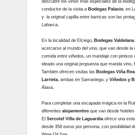
descubrir los vinos más especiales de la bodega
conductor de la visita a
Bodegas Palacio
, en 
y la original capilla entre barricas son las prota
Labarca.
En la localidad de Elciego,
Bodegas Valdelana
acercarse al mundo del vino, que van desde la 
comida entre viñedos, un maridaje con pintxos 
ideado una original propuesta que marida vino, 
También ofrecen visitas las
Bodegas Viña Rea
Larrieta
, ambas en Samaniego, y
Viñedos y B
Álava.
Para completar una escapada mágica en la Rut
diferentes
alojamientos
que van desde hoteles 
El
Sercotel Villa de Laguardia
ofrece una estan
desde 358 euros por persona, con posibilidad de
Wine Oil Spa.