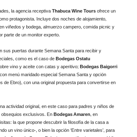
ades, la agencia receptiva
Thabuca Wine Tours
ofrece un
ta como protagonista. Incluye dos noches de alojamiento,
iva en viñedos y bodega, almuerzo campero, comida picnic y
r parte de un monitor experto.
n sus puertas durante Semana Santa para recibir y
peciales, como es el caso de
Bodegas Ostatu
bre vino y aceite con catas y aperitivo;
Bodegas Baigorri
a con menú maridado especial Semana Santa y opción
 de Ebro), con una original propuesta para convertirse en
una actividad original, en este caso para padres y niños de
y obsequios exclusivos. En
Bodegas Amaren
, en
sitas: la que propone descubrir la filosofía de la casa a
ndo un vino único-, o bien la opción ‘Entre varietales’, para