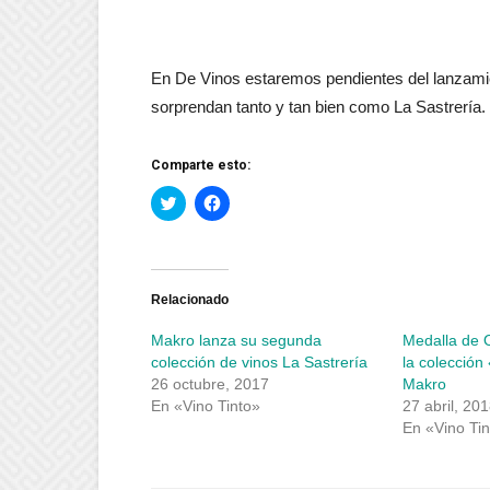
En De Vinos estaremos pendientes del lanzam
sorprendan tanto y tan bien como La Sastrería.
Comparte esto:
Haz
Haz
clic
clic
para
para
compartir
compartir
en
en
Twitter
Facebook
(Se
(Se
abre
abre
Relacionado
en
en
una
una
Makro lanza su segunda
Medalla de O
ventana
ventana
nueva)
nueva)
colección de vinos La Sastrería
la colección
26 octubre, 2017
Makro
En «Vino Tinto»
27 abril, 20
En «Vino Tin