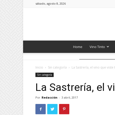
sábado, agosto 8, 2026
Home
Vino Tinto
Inicio
Sin categoría
La Sastrería, el vino que viste
Sin categoría
La Sastrería, el 
Por
Redacción
-
3 abril, 2017