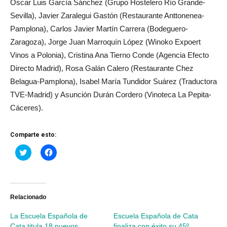
Oscar Luis García Sánchez (Grupo Hostelero Río Grande-
Sevilla), Javier Zaralegui Gastón (Restaurante Anttonenea-
Pamplona), Carlos Javier Martín Carrera (Bodeguero-
Zaragoza), Jorge Juan Marroquín López (Winoko Expoert
Vinos a Polonia), Cristina Ana Tierno Conde
(Agencia Efecto
Directo Madrid), Rosa Galán Calero (Restaurante Chez
Belagua-Pamplona), Isabel María Tundidor Suárez (Traductora
TVE-Madrid) y Asunción Durán Cordero (Vinoteca La Pepita-
Cáceres).
Comparte esto:
Haz
Haz
clic
clic
para
para
compartir
compartir
en
en
Twitter
Facebook
(Se
(Se
abre
abre
Relacionado
en
en
una
una
La Escuela Española de
Escuela Española de Cata
ventana
ventana
nueva)
nueva)
Cata titula 18 nuevos
finaliza con éxito su 45º