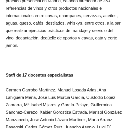
práctico presencial en Madrid, catando alrededor de 250
referencias de vinos y otros productos nacionales e
internacionales entre cavas, champanes, cervezas, aceites,
aguas, queso, cafés, destilados, whiskys, entre otros, a la par
que realizar ejercicios prácticos de maridaje y servicio del
vino, decantación, degüelle de oportos y cavas, cata y corte
jamón.
Staff de 17 docentes especialistas
Carmen Garrobo Martínez, Manuel Losada Arias, Ana
Lahiguera Mena, José Luis Murcia García, Custodio López
Zamarra, Mª Isabel Mijares y García-Pelayo, Guillermina
Sánchez-Cerezo, Xabier Gorostiza Estrada, Marisol González
Manzanedo, José Antonio Lázaro Martínez, Marta Arranz
Basagoiti, Carlos Gómez Ruíz, Juancho Asenjo, Luigi D´